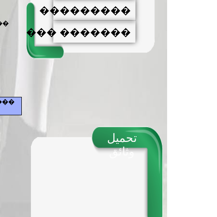
���������
 :
������� ���
���
تحميل
وثائق