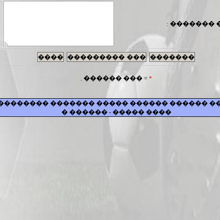
�� �������
= ��� ������ .
*
���� ������ ������ ����� ������� �����
���� ����� - ������ �