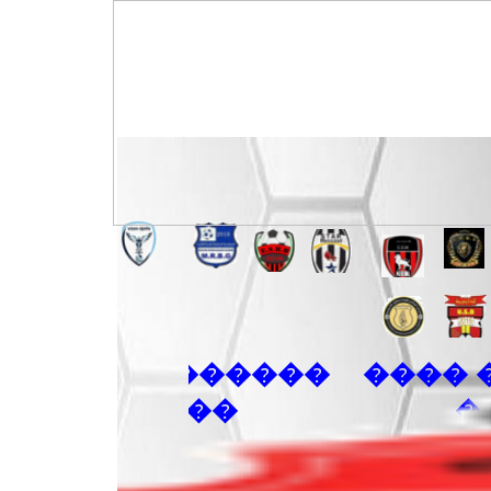
� �������� ����
���
��� ���� ���