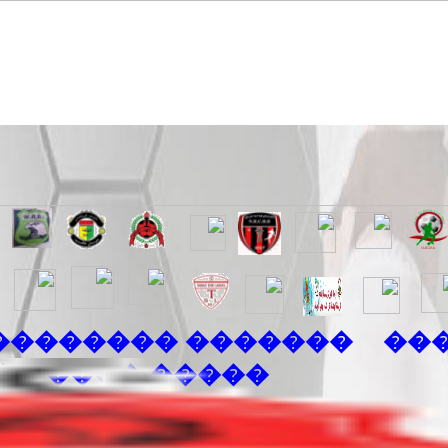
���� �������� ����
�
����� ���� ���