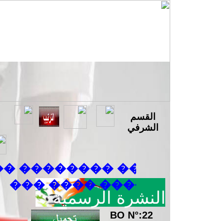
القسم
الشرفي
������ �������� ����
����� ���� ���
النشرة الرسمية
BO N°:22