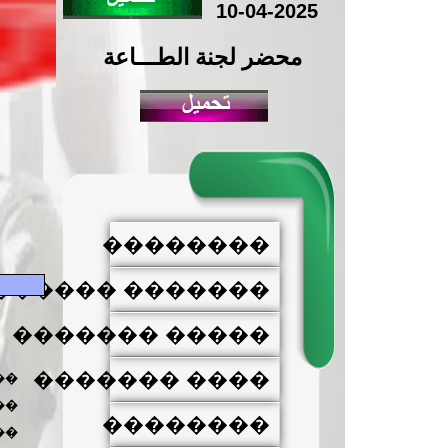
10-04-2025
محضر لجنة الطـــاعة
��������
������ �������
����� �������
���� �������
��
��
��������
��