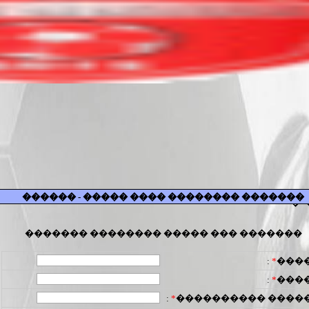
������� �������� ���� ����� - ������
�
������� ��� ����� �������� �������
:
*
���
:
*
���
:
*
������ ��������